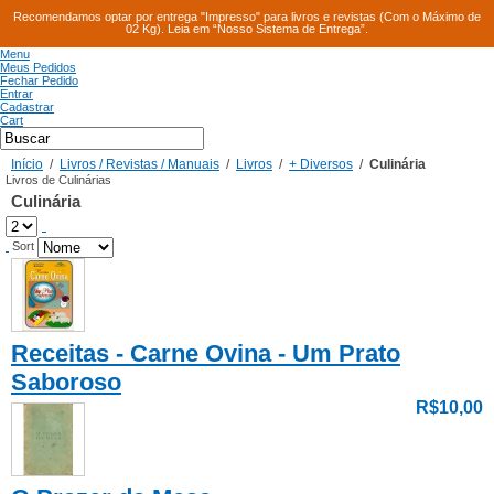
Recomendamos optar por entrega "Impresso" para livros e revistas (Com o Máximo de
02 Kg). Leia em “Nosso Sistema de Entrega”.
Menu
Meus Pedidos
Fechar Pedido
Entrar
Cadastrar
Cart
Início
/
Livros / Revistas / Manuais
/
Livros
/
+ Diversos
/
Culinária
Livros de Culinárias
Culinária
Sort
Receitas - Carne Ovina - Um Prato
Saboroso
R$10,00