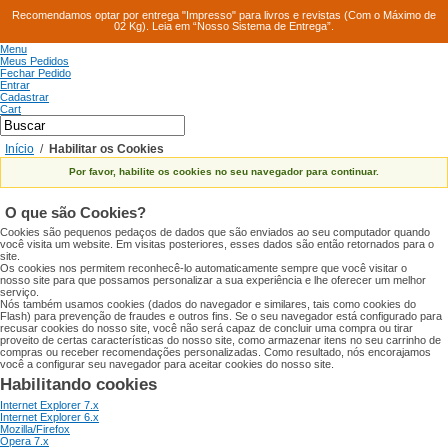
Recomendamos optar por entrega "Impresso" para livros e revistas (Com o Máximo de
02 Kg). Leia em “Nosso Sistema de Entrega”.
Menu
Meus Pedidos
Fechar Pedido
Entrar
Cadastrar
Cart
Início
/
Habilitar os Cookies
Por favor,
habilite os cookies no
seu navegador
para continuar.
O que são Cookies
?
Cookies são pequenos pedaços
de dados que são
enviados ao seu computador
quando
você visita um
website.
Em visitas posteriores,
esses dados são então
retornados para o
site
.
Os cookies nos permitem
reconhecê-lo automaticamente
sempre que você
visitar o
nosso
site para que
possamos personalizar a sua
experiência e lhe oferecer
um melhor
serviço.
Nós também usamos cookies
(
dados do navegador
e
similares, tais como
cookies do
Flash
) para
prevenção de fraudes
e outros fins.
Se o seu navegador
está configurado para
recusar
cookies do nosso
site, você não
será capaz de
concluir uma compra
ou tirar
proveito de
certas características do nosso
site,
como
armazenar
itens no seu
carrinho de
compras ou
receber recomendações personalizadas.
Como resultado
, nós
encorajamos
você a
configurar
seu navegador
para aceitar cookies
do nosso site
.
Habilitando
cookies
Internet Explorer 7.x
Internet Explorer 6.x
Mozilla/Firefox
Opera 7.x