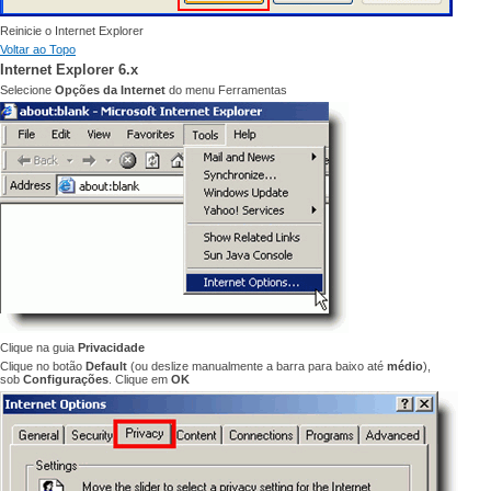
Reinicie o Internet
Explorer
Voltar ao Topo
Internet Explorer 6.x
Selecione
Opções da Internet
do
menu Ferramentas
Clique
na guia
Privacidade
Clique no botão
Default
(
ou deslize manualmente
a barra
para baixo até
médio
),
sob
Configurações
.
Clique em
OK