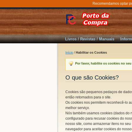
Recomendamos optar por 
Livros / Revistas / Manuais
Inform
Início
/
Habilitar os Cookies
Por favor,
habilite os cookies no
seu
O que são Cookies
?
Cookies são pequenos pedaços
de dado
então
retornados para o site
.
Os cookies nos permitem
reconhecê-lo a
melhor serviço.
Nós também usamos cookies
(
dados do 
configurado para recusar
cookies do nos
nosso
site,
como
armazenar
itens no seu
navegador
para aceitar cookies
do nosso 