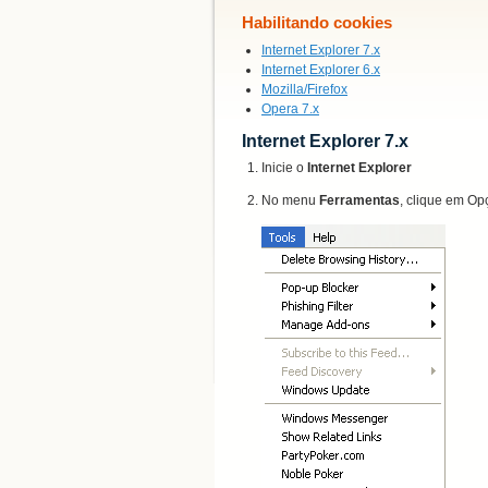
Habilitando
cookies
Internet Explorer 7.x
Internet Explorer 6.x
Mozilla/Firefox
Opera 7.x
Internet Explorer 7.x
Inicie o
Internet Explorer
No menu
Ferramentas
, clique em
Opç