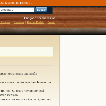
sso Sistema de Entrega”.
Buscar
Obrigado por sua visita!
 Pedidos
Carrinho
Fechar Pedido
Entrar
posteriores,
esses dados são
zar a sua
experiência e lhe oferecer
um
tros fins.
Se o seu navegador
está
acterísticas do
, nós
encorajamos você a
configurar
seu