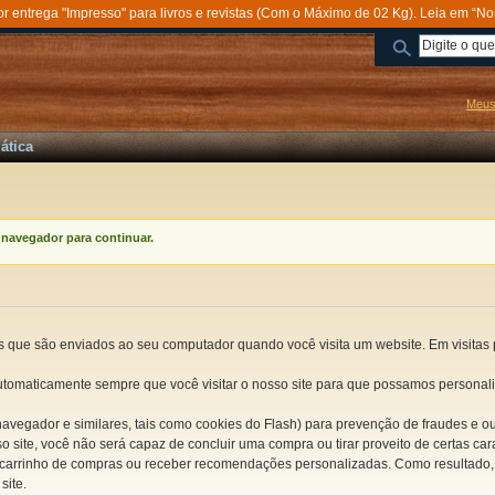
entrega "Impresso" para livros e revistas (Com o Máximo de 02 Kg). Leia em “No
Meus
ática
 navegador
para continuar.
s que são
enviados ao seu computador
quando você visita um
website.
Em visitas 
utomaticamente
sempre que você
visitar o nosso
site para que
possamos personali
navegador
e
similares, tais como
cookies do Flash
) para
prevenção de fraudes
e ou
so
site, você não
será capaz de
concluir uma compra
ou tirar proveito de
certas car
carrinho de compras ou
receber recomendações personalizadas.
Como resultado
site
.