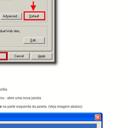
zilla
enu
-
abre uma nova janela
e
na
parte esquerda da
janela.
(Veja
imagem abaixo)